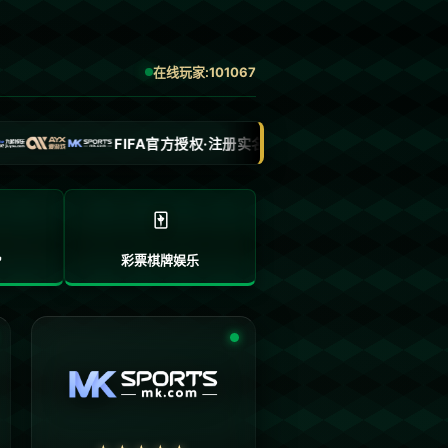
首
关
服
作
博
页
联
页
于
务
品
客
面
系
我
集
我
们
们
供贴心周到的支持。