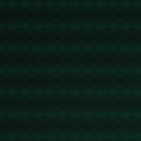
米兰体育专注于为全球体育
球迷的理想平台。通过米兰
新战况和队内动态。无论是
体育致力于带来全面的赛事资
们可以轻松访问米兰体育中
史与最新动态。加入米兰体