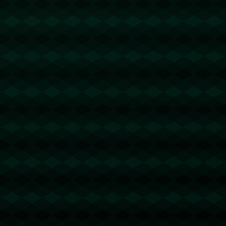
2024年5月15日
处，
Tags
Bootstrap
HTML
CSS
Jquery
Web Development
Creative
HTML
CSS
米兰体育APP深耕全球球迷互动
交流平台领域，用心服务每一位