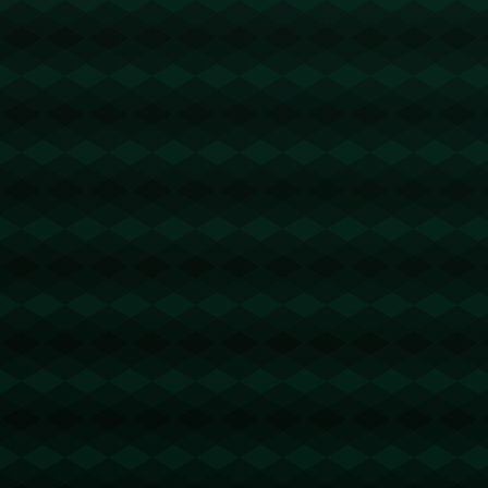
回复
忠实球迷
在米兰体育AP
家可以畅所欲言
Reply
米兰评论员
2024年5月12
作为AC米兰的官方合作伙伴，
新动态，我们都能第一时间为您
回复
忠实球迷