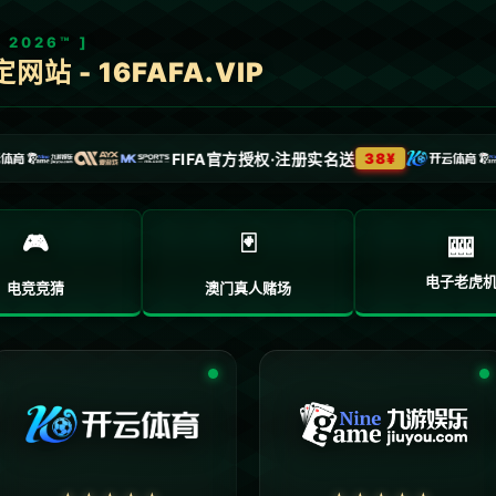
标赛意大利站：张雪机车
米兰体育
网方面，米兰体育APP提
首页
博客