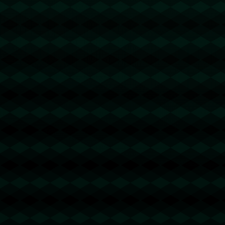
Send Message