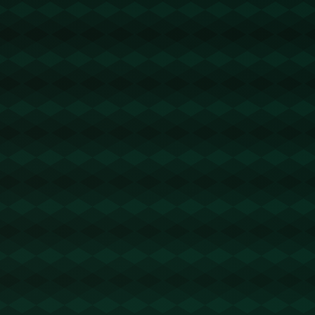
爱好者提供顶尖的赛事内容，成为AC米
体育官网，用户可以实时获取AC米兰的
经典赛事回顾，还是实时比赛直播，米
讯与互动体验。通过milan.com，球
国官网，深入了解AC米兰俱乐部的丰富
育，和全球球迷一起见证精彩赛事的每